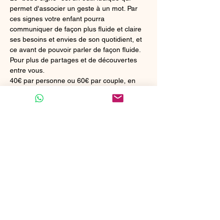
permet d'associer un geste à un mot. Par 
ces signes votre enfant pourra 
communiquer de façon plus fluide et claire 
ses besoins et envies de son quotidient, et 
ce avant de pouvoir parler de façon fluide.
Pour plus de partages et de découvertes 
entre vous.
40€ par personne ou 60€ par couple, en 
liquide sur place ou à verser à l'avance sur 
le compte BE52-3632-1997-3509 au nom 
de Margot van der Straten (communication 
"NOM PRENOM - Atelier Bébé Signe").
Partager cet événement