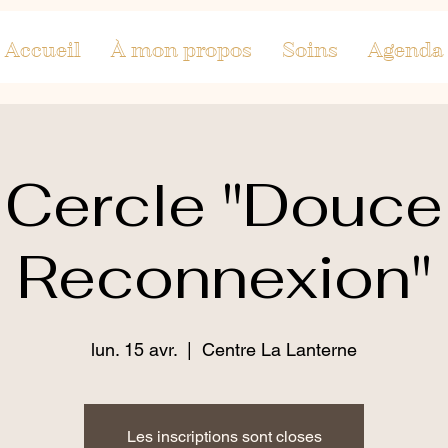
Accueil
À mon propos
Soins
Agenda 
Cercle "Douce
Reconnexion"
lun. 15 avr.
  |  
Centre La Lanterne
Les inscriptions sont closes